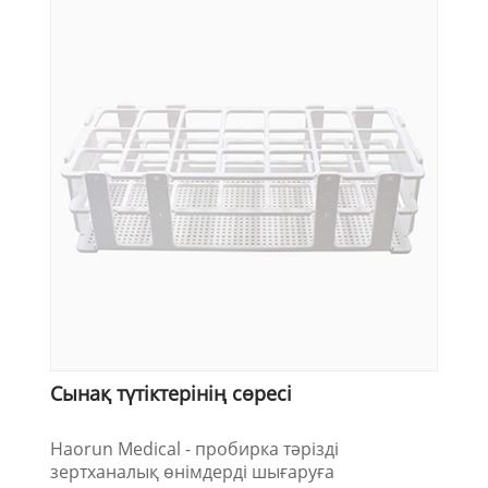
Сынақ түтіктерінің сөресі
Haorun Medical - пробирка тәрізді
зертханалық өнімдерді шығаруға