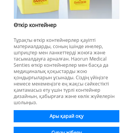
Өткір контейнер
Тұрақты өткір контейнерлер қауіпті
материалдарды, соның ішінде инелер,
шприцтер мен ланкеттерді жоюға және
тасымалдауға арналған. Haorun Medical
Senties өткір контейнерлер мен басқа да
медициналық қоқыстарды жою
қондырғыларын ұсынады. Сіздің үйіңізге
немесе мекемеңізге ең жақсы сәйкестікті
қамтамасыз ету үшін түрлі контейнер
дизайнын, қабырғаға және көлік жүйелерін
шолыңыз.
Ары қарай оқу
Сұрау жіберу