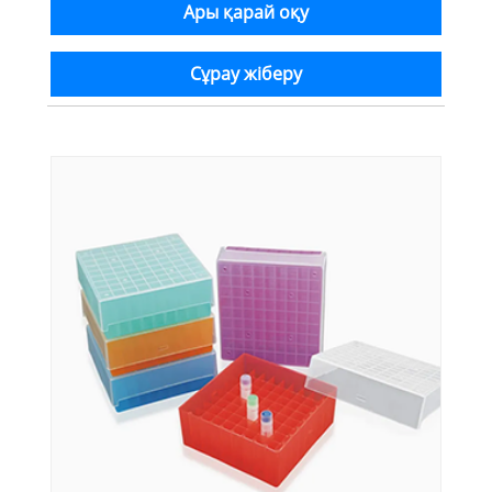
Ары қарай оқу
Сұрау жіберу