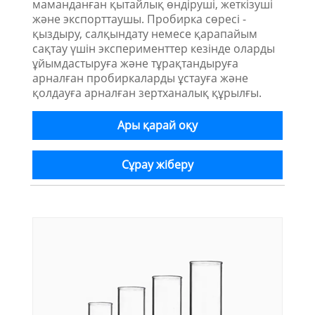
маманданған қытайлық өндіруші, жеткізуші
және экспорттаушы. Пробирка сөресі -
қыздыру, салқындату немесе қарапайым
сақтау үшін эксперименттер кезінде оларды
ұйымдастыруға және тұрақтандыруға
арналған пробиркаларды ұстауға және
қолдауға арналған зертханалық құрылғы.
Ары қарай оқу
Сұрау жіберу