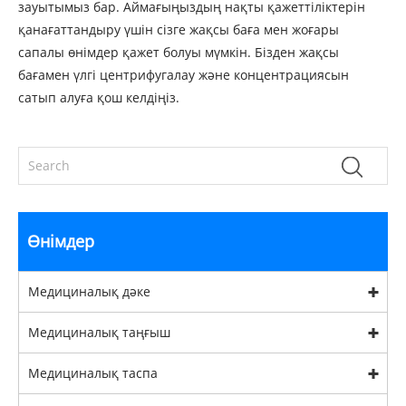
зауытымыз бар. Аймағыңыздың нақты қажеттіліктерін
қанағаттандыру үшін сізге жақсы баға мен жоғары
сапалы өнімдер қажет болуы мүмкін. Бізден жақсы
бағамен үлгі центрифугалау және концентрациясын
сатып алуға қош келдіңіз.
Өнімдер
Медициналық дәке
Медициналық таңғыш
Медициналық таспа