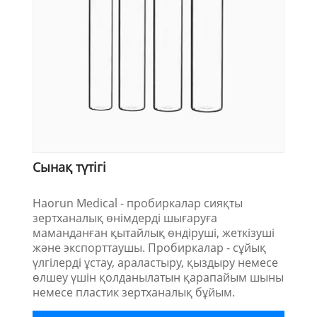
Сынақ түтігі
Haorun Medical - пробиркалар сияқты
зертханалық өнімдерді шығаруға
маманданған қытайлық өндіруші, жеткізуші
және экспорттаушы. Пробиркалар - сұйық
үлгілерді ұстау, араластыру, қыздыру немесе
өлшеу үшін қолданылатын қарапайым шыны
немесе пластик зертханалық бұйым.