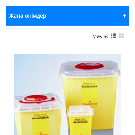
Жаңа өнімдер
View as