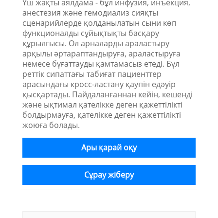
Үш жақты аялдама - бұл инфузия, инъекция,
анестезия және гемодиализ сияқты
сценарийлерде қолданылатын сыни көп
функционалды сұйықтықты басқару
құрылғысы. Ол арналарды араластыру
арқылы әртараптандыруға, араластыруға
немесе бұғаттауды қамтамасыз етеді. Бұл
реттік сипаттағы табиғат пациенттер
арасындағы кросс-ластану қаупін едәуір
қысқартады. Пайдаланғаннан кейін, кешенді
және ықтимал қателікке деген қажеттілікті
болдырмауға, қателікке деген қажеттілікті
жоюға болады.
Ары қарай оқу
Сұрау жіберу