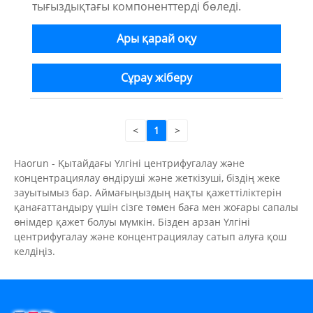
тығыздықтағы компоненттерді бөледі.
Ары қарай оқу
Сұрау жіберу
<
1
>
Haorun - Қытайдағы Үлгіні центрифугалау және
концентрациялау өндіруші және жеткізуші, біздің жеке
зауытымыз бар. Аймағыңыздың нақты қажеттіліктерін
қанағаттандыру үшін сізге төмен баға мен жоғары сапалы
өнімдер қажет болуы мүмкін. Бізден арзан Үлгіні
центрифугалау және концентрациялау сатып алуға қош
келдіңіз.