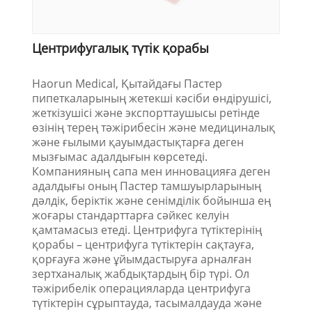
Центрифугалық түтік қорабы
Haorun Medical, Қытайдағы Пастер
пипеткаларының жетекші кәсіби өндірушісі,
жеткізушісі және экспорттаушысы ретінде
өзінің терең тәжірибесін және медициналық
және ғылыми қауымдастықтарға деген
мызғымас адалдығын көрсетеді.
Компанияның сапа мен инновацияға деген
адалдығы оның Пастер тамшуырларының
дәлдік, беріктік және сенімділік бойынша ең
жоғары стандарттарға сәйкес келуін
қамтамасыз етеді. Центрифуга түтіктерінің
қорабы – центрифуга түтіктерін сақтауға,
қорғауға және ұйымдастыруға арналған
зертханалық жабдықтардың бір түрі. Ол
тәжірибелік операцияларда центрифуга
түтіктерін сұрыптауда, тасымалдауда және