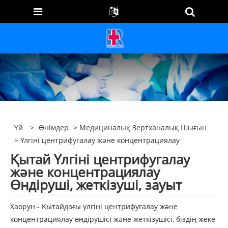
Үй
>
Өнімдер
>
Медициналық Зертханалық Шығын
> Үлгіні центрифугалау және концентрациялау
Қытай Үлгіні центрифугалау
және концентрациялау
Өндіруші, жеткізуші, зауыт
Хаорун - Қытайдағы үлгіні центрифугалау және
концентрациялау өндірушісі және жеткізушісі, біздің жеке