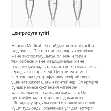
Центрифуга түтігі
Haorun Medical - Қытайдың жетекші кәсіби
өндірушісі, Пастер пипеткаларын жеткізуші
және экспорттаушысы, ол өзінің терең
тәжірибесін және медициналық және
ғылыми қауымдастықтарға деген мызғымас
адалдығын көрсетеді. Центрифуга түтігі -
зертханада центрифугалау тәжірибелері
үшін өте қажет шағын контейнер. Ол әртүрлі
сұйық немесе суспензия үлгілерін
тасымалдау үшін арнайы жасалған. Ол
центрифугада жоғары жылдамдықты
айналдыру арқылы күшті орталықтан тепкіш
күшті тудырады, осылайша үлгідегі әртүрлі