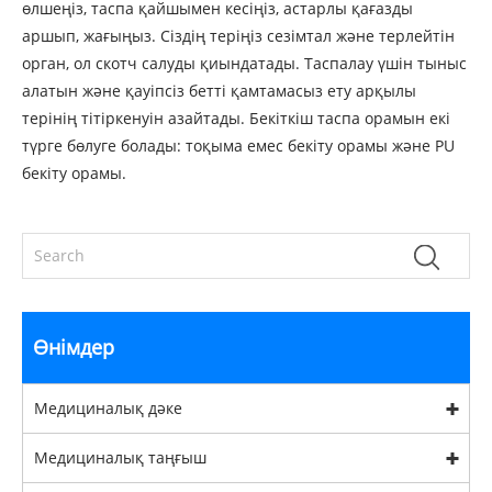
өлшеңіз, таспа қайшымен кесіңіз, астарлы қағазды
аршып, жағыңыз. Сіздің теріңіз сезімтал және терлейтін
орган, ол скотч салуды қиындатады. Таспалау үшін тыныс
алатын және қауіпсіз бетті қамтамасыз ету арқылы
терінің тітіркенуін азайтады. Бекіткіш таспа орамын екі
түрге бөлуге болады: тоқыма емес бекіту орамы және PU
бекіту орамы.
Өнімдер
Медициналық дәке
Медициналық таңғыш