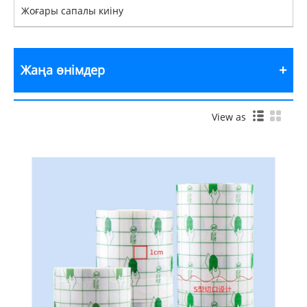
Жоғары сапалы киіну
Жаңа өнімдер
View as