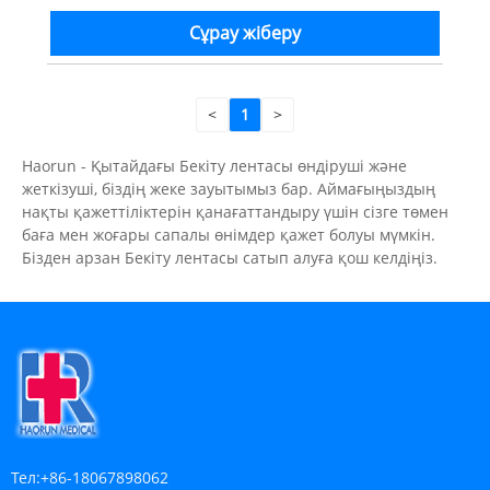
Сұрау жіберу
<
1
>
Haorun - Қытайдағы Бекіту лентасы өндіруші және
жеткізуші, біздің жеке зауытымыз бар. Аймағыңыздың
нақты қажеттіліктерін қанағаттандыру үшін сізге төмен
баға мен жоғары сапалы өнімдер қажет болуы мүмкін.
Бізден арзан Бекіту лентасы сатып алуға қош келдіңіз.
Тел:
+86-18067898062