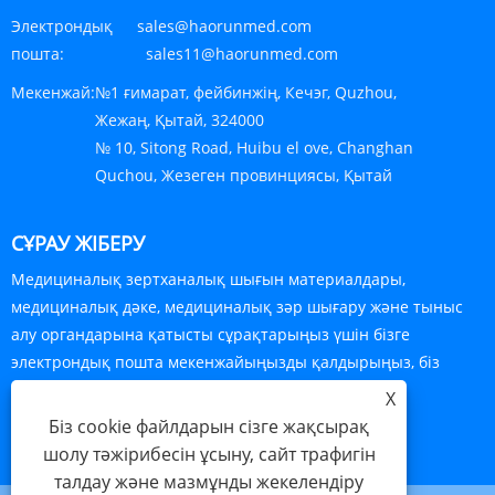
Электрондық
sales@haorunmed.com
пошта:
sales11@haorunmed.com
Мекенжай:
№1 ғимарат, фейбинжiң, Кечэг, Quzhou,
Жежаң, Қытай, 324000
№ 10, Sitong Road, Huibu el ove, Changhan
Quchou, Жезеген провинциясы, Қытай
СҰРАУ ЖІБЕРУ
Медициналық зертханалық шығын материалдары,
медициналық дәке, медициналық зәр шығару және тыныс
алу органдарына қатысты сұрақтарыңыз үшін бізге
электрондық пошта мекенжайыңызды қалдырыңыз, біз
сізбен 24 сағат ішінде байланысамыз.
X
Біз cookie файлдарын сізге жақсырақ
ҚАЗІР СҰРАУ
шолу тәжірибесін ұсыну, сайт трафигін
талдау және мазмұнды жекелендіру