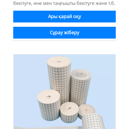
бекітуге, ине мен таңғышты бекітуге және т.б.
Ары қарай оқу
Сұрау жіберу