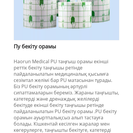
Пу бекіту орамы
Haorun Medical PU таңғыш орамы екінші
реттік бекіту таңғышы ретінде
пайдаланылатын медициналық қысымға
сезімтал желімі бар PU матасынан тұрады.
Біз PU бекіту орамының әртүрлі
сипаттамаларын береміз. Жараны таңғышты,
катетерді және дренаждық желілерді
бекітуде екінші бекіту таңғышы ретінде
пайдаланылатын PU бекіту орамы .PU бекіту
орамын ауыртпалықсыз алып тастауға
болады. Кішкентай кесілген жаралар мен
көгерулерге, таңғышты бекітуге, катетерді