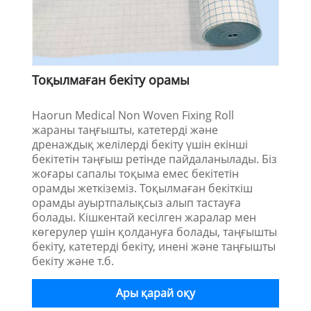
Тоқылмаған бекіту орамы
Haorun Medical Non Woven Fixing Roll
жараны таңғышты, катетерді және
дренаждық желілерді бекіту үшін екінші
бекітетін таңғыш ретінде пайдаланылады. Біз
жоғары сапалы тоқыма емес бекітетін
орамды жеткіземіз. Тоқылмаған бекіткіш
орамды ауыртпалықсыз алып тастауға
болады. Кішкентай кесілген жаралар мен
көгерулер үшін қолдануға болады, таңғышты
бекіту, катетерді бекіту, инені және таңғышты
бекіту және т.б.
Ары қарай оқу