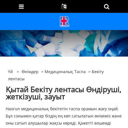
Үй
>
Өнімдер
>
Медициналық Таспа
> Бекіту
лентасы
Қытай Бекіту лентасы Өндіруші,
жеткізуші, зауыт
Haorun медициналық бекітетін таспа орамын жағу оңай.
Бұл сонымен қатар біздің ең көп сатылатын өніміміз және
оны сатып алушылар жақсы көреді. Қажетті өлшемді