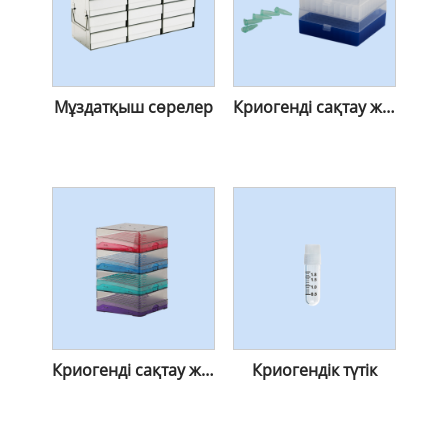
Мұздатқыш сөрелер
Криогенді сақтау жәшіктері-PP
Криогенді сақтау жәшіктері-ДК
Криогендік түтік