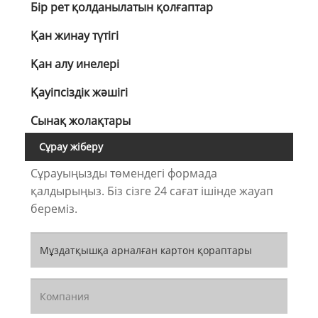
Бір рет қолданылатын қолғаптар
Қан жинау түтігі
Қан алу инелері
Қауіпсіздік жәшігі
Сынақ жолақтары
Сұрау жіберу
Сұрауыңызды төмендегі формада
қалдырыңыз. Біз сізге 24 сағат ішінде жауап
береміз.