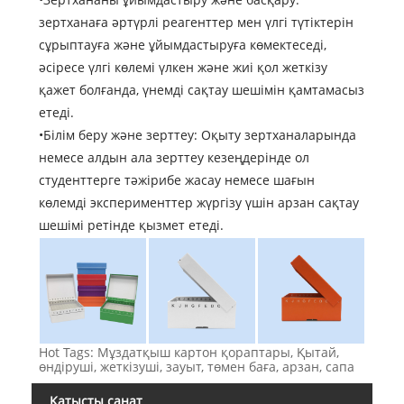
зертханаға әртүрлі реагенттер мен үлгі түтіктерін
сұрыптауға және ұйымдастыруға көмектеседі,
әсіресе үлгі көлемі үлкен және жиі қол жеткізу
қажет болғанда, үнемді сақтау шешімін қамтамасыз
етеді.
•Білім беру және зерттеу: Оқыту зертханаларында
немесе алдын ала зерттеу кезеңдерінде ол
студенттерге тәжірибе жасау немесе шағын
көлемді эксперименттер жүргізу үшін арзан сақтау
шешімі ретінде қызмет етеді.
Hot Tags: Мұздатқыш картон қораптары, Қытай,
өндіруші, жеткізуші, зауыт, төмен баға, арзан, сапа
Қатысты санат