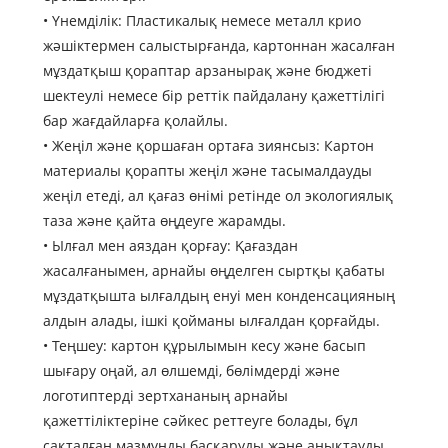
• Үнемділік: Пластикалық немесе металл крио
жәшіктермен салыстырғанда, картоннан жасалған
мұздатқыш қораптар арзанырақ және бюджеті
шектеулі немесе бір реттік пайдалану қажеттілігі
бар жағдайларға қолайлы.
• Жеңіл және қоршаған ортаға зиянсыз: Картон
материалы қорапты жеңіл және тасымалдауды
жеңіл етеді, ал қағаз өнімі ретінде ол экологиялық
таза және қайта өңдеуге жарамды.
• Ылғал мен аяздан қорғау: Қағаздан
жасалғанымен, арнайы өңделген сыртқы қабаты
мұздатқышта ылғалдың енуі мен конденсацияның
алдын алады, ішкі қойманы ылғалдан қорғайды.
• Теңшеу: картон құрылымын кесу және басып
шығару оңай, ал өлшемді, бөлімдерді және
логотиптерді зертхананың арнайы
қажеттіліктеріне сәйкес реттеуге болады, бұл
сақталған мазмұнды басқаруды және анықтауды