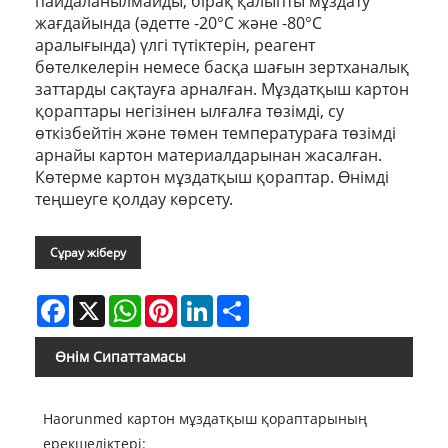
пайдаланылмайды, бірақ қалыпты мұздату
жағдайында (әдетте -20°C және -80°C
аралығында) үлгі түтіктерін, реагент
бөтелкелерін немесе басқа шағын зертханалық
заттарды сақтауға арналған. Мұздатқыш картон
қораптары негізінен ылғалға төзімді, су
өткізбейтін және төмен температураға төзімді
арнайы картон материалдарынан жасалған.
Көтерме картон мұздатқыш қораптар. Өнімді
теңшеуге қолдау көрсету.
Сұрау жіберу
Facebook
X
WhatsApp
Pinterest
LinkedIn
Share
Өнім Сипаттамасы
Haorunmed картон мұздатқыш қораптарының
ерекшеліктері: