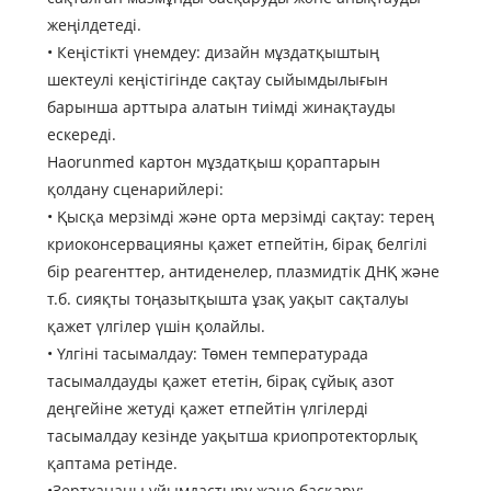
жеңілдетеді.
• Кеңістікті үнемдеу: дизайн мұздатқыштың
шектеулі кеңістігінде сақтау сыйымдылығын
барынша арттыра алатын тиімді жинақтауды
ескереді.
Haorunmed картон мұздатқыш қораптарын
қолдану сценарийлері:
• Қысқа мерзімді және орта мерзімді сақтау: терең
криоконсервацияны қажет етпейтін, бірақ белгілі
бір реагенттер, антиденелер, плазмидтік ДНҚ және
т.б. сияқты тоңазытқышта ұзақ уақыт сақталуы
қажет үлгілер үшін қолайлы.
• Үлгіні тасымалдау: Төмен температурада
тасымалдауды қажет ететін, бірақ сұйық азот
деңгейіне жетуді қажет етпейтін үлгілерді
тасымалдау кезінде уақытша криопротекторлық
қаптама ретінде.
•Зертхананы ұйымдастыру және басқару: