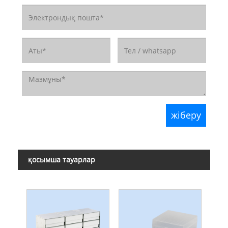
қосымша тауарлар