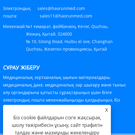
Электрондық
sales@haorunmed.com
пошта:
sales11@haorunmed.com
Мекенжай:
№1 ғимарат, фейбинжiң, Кечэг, Quzhou,
Жежаң, Қытай, 324000
№ 10, Sitong Road, Huibu el ove, Changhan
Quchou, Жезеген провинциясы, Қытай
СҰРАУ ЖІБЕРУ
Медициналық зертханалық шығын материалдары,
медициналық дәке, медициналық зәр шығару және тыныс
алу органдарына қатысты сұрақтарыңыз үшін бізге
электрондық пошта мекенжайыңызды қалдырыңыз, біз
сізбен 24 сағат ішінде байланысамыз.
X
Біз cookie файлдарын сізге жақсырақ
ҚАЗІР СҰРАУ
шолу тәжірибесін ұсыну, сайт трафигін
талдау және мазмұнды жекелендіру