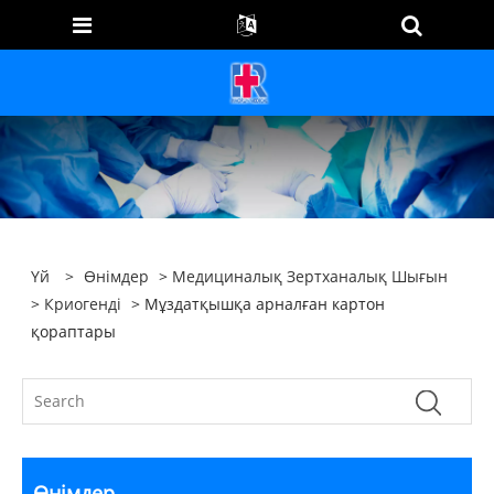
Үй
>
Өнімдер
>
Медициналық Зертханалық Шығын
>
Криогенді
> Мұздатқышқа арналған картон
қораптары
Өнімдер