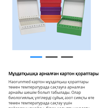
Мұздатқышқа арналған картон қораптары
Haorunmed картон мұздатқыш қораптары
төмен температурада сақтауға арналған
арнайы шешім болып табылады. Олар
биологиялық үлгілерді сұйық азот сияқты өте
төмен температурада сақтау үшін