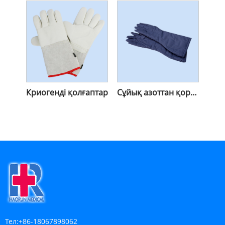
Криогенді қолғаптар
Сұйық азоттан қорғайтын қолғап
Тел:
+86-18067898062